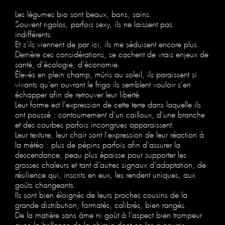
Les légumes bio sont beaux, bons, sains.
Souvent rigolos, parfois sexy, ils ne laissent pas
indifférents.
Et s’ils viennent de par ici, ils me séduisent encore plus.
Derrière ces considérations, se cachent de vrais enjeux de
santé, d’écologie, d’économie.
Élevés en plein champ, mûris au soleil, ils paraissent si
vivants qu’en ouvrant le frigo ils semblent vouloir s’en
échapper afin de retrouver leur liberté.
Leur forme est l’expression de cette terre dans laquelle ils
ont poussé : contournement d’un cailloux, d’une branche
et des courbes parfois incongrues apparaissent.
Leur texture, leur chair sont l’expression de leur réaction à
la météo : plus de pépins parfois afin d’assurer la
descendance, peau plus épaisse pour supporter les
grosses chaleurs et tant d’autres signaux d’adaptation, de
résilience qui, inscrits en eux, les rendent uniques, aux
goûts changeants.
Ils sont bien éloignés de leurs proches cousins de la
grande distribution, formatés, calibrés, bien rangés.
De la matière sans âme ni goût à l’aspect bien trompeur
avec la brillance de la chimie dont on les a nourris,